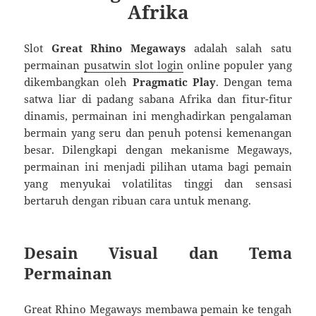
Afrika
Slot
Great Rhino Megaways
adalah salah satu
permainan
pusatwin slot login
online populer yang
dikembangkan oleh
Pragmatic Play
. Dengan tema
satwa liar di padang sabana Afrika dan fitur-fitur
dinamis, permainan ini menghadirkan pengalaman
bermain yang seru dan penuh potensi kemenangan
besar. Dilengkapi dengan mekanisme Megaways,
permainan ini menjadi pilihan utama bagi pemain
yang menyukai volatilitas tinggi dan sensasi
bertaruh dengan ribuan cara untuk menang.
Desain Visual dan Tema
Permainan
Great Rhino Megaways membawa pemain ke tengah