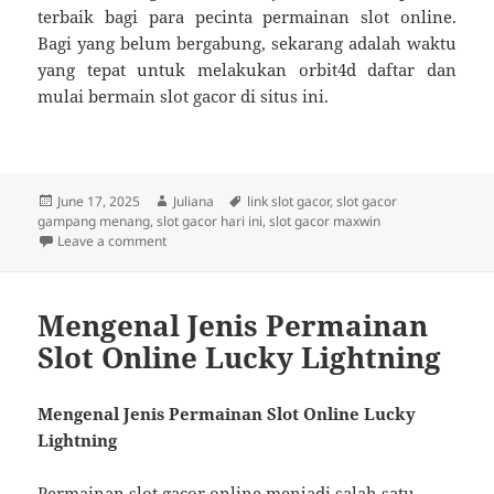
terbaik bagi para pecinta permainan slot online.
Bagi yang belum bergabung, sekarang adalah waktu
yang tepat untuk melakukan orbit4d daftar dan
mulai bermain slot gacor di situs ini.
Posted
Author
Tags
June 17, 2025
Juliana
link slot gacor
,
slot gacor
on
gampang menang
,
slot gacor hari ini
,
slot gacor maxwin
on Situs Slot Gacor Terpercaya: Orbit4D
Leave a comment
Mengenal Jenis Permainan
Slot Online Lucky Lightning
Mengenal Jenis Permainan Slot Online Lucky
Lightning
Permainan
slot gacor
online menjadi salah satu