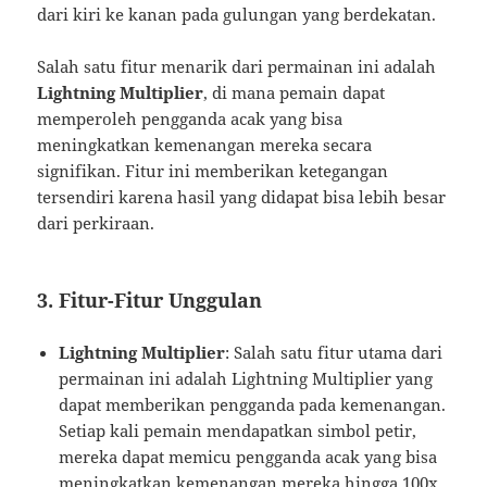
dari kiri ke kanan pada gulungan yang berdekatan.
Salah satu fitur menarik dari permainan ini adalah
Lightning Multiplier
, di mana pemain dapat
memperoleh pengganda acak yang bisa
meningkatkan kemenangan mereka secara
signifikan. Fitur ini memberikan ketegangan
tersendiri karena hasil yang didapat bisa lebih besar
dari perkiraan.
3.
Fitur-Fitur Unggulan
Lightning Multiplier
: Salah satu fitur utama dari
permainan ini adalah Lightning Multiplier yang
dapat memberikan pengganda pada kemenangan.
Setiap kali pemain mendapatkan simbol petir,
mereka dapat memicu pengganda acak yang bisa
meningkatkan kemenangan mereka hingga 100x