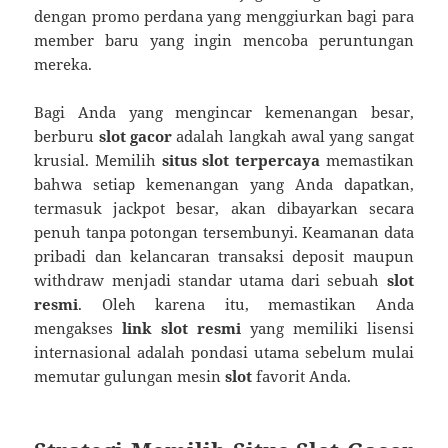
dengan promo perdana yang menggiurkan bagi para
member baru yang ingin mencoba peruntungan
mereka.
Bagi Anda yang mengincar kemenangan besar,
berburu
slot gacor
adalah langkah awal yang sangat
krusial. Memilih
situs slot terpercaya
memastikan
bahwa setiap kemenangan yang Anda dapatkan,
termasuk jackpot besar, akan dibayarkan secara
penuh tanpa potongan tersembunyi. Keamanan data
pribadi dan kelancaran transaksi deposit maupun
withdraw menjadi standar utama dari sebuah
slot
resmi
. Oleh karena itu, memastikan Anda
mengakses
link slot resmi
yang memiliki lisensi
internasional adalah pondasi utama sebelum mulai
memutar gulungan mesin
slot
favorit Anda.