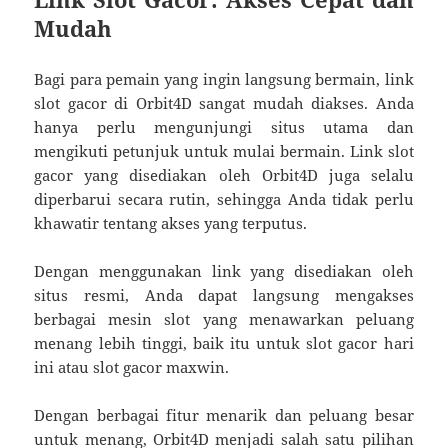
Mudah
Bagi para pemain yang ingin langsung bermain, link
slot gacor di Orbit4D sangat mudah diakses. Anda
hanya perlu mengunjungi situs utama dan
mengikuti petunjuk untuk mulai bermain. Link slot
gacor yang disediakan oleh Orbit4D juga selalu
diperbarui secara rutin, sehingga Anda tidak perlu
khawatir tentang akses yang terputus.
Dengan menggunakan link yang disediakan oleh
situs resmi, Anda dapat langsung mengakses
berbagai mesin slot yang menawarkan peluang
menang lebih tinggi, baik itu untuk slot gacor hari
ini atau slot gacor maxwin.
Dengan berbagai fitur menarik dan peluang besar
untuk menang, Orbit4D menjadi salah satu pilihan