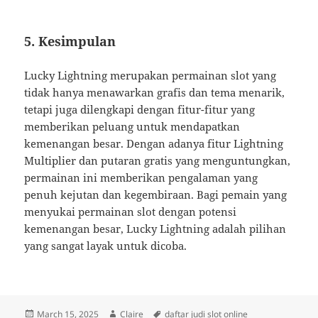
5.
Kesimpulan
Lucky Lightning merupakan permainan slot yang
tidak hanya menawarkan grafis dan tema menarik,
tetapi juga dilengkapi dengan fitur-fitur yang
memberikan peluang untuk mendapatkan
kemenangan besar. Dengan adanya fitur Lightning
Multiplier dan putaran gratis yang menguntungkan,
permainan ini memberikan pengalaman yang
penuh kejutan dan kegembiraan. Bagi pemain yang
menyukai permainan slot dengan potensi
kemenangan besar, Lucky Lightning adalah pilihan
yang sangat layak untuk dicoba.
Posted
Author
Tags
March 15, 2025
Claire
daftar judi slot online