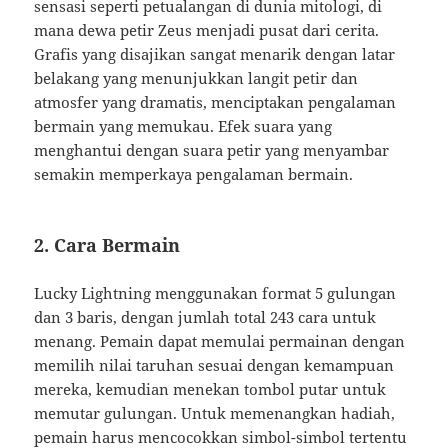
sensasi seperti petualangan di dunia mitologi, di
mana dewa petir Zeus menjadi pusat dari cerita.
Grafis yang disajikan sangat menarik dengan latar
belakang yang menunjukkan langit petir dan
atmosfer yang dramatis, menciptakan pengalaman
bermain yang memukau. Efek suara yang
menghantui dengan suara petir yang menyambar
semakin memperkaya pengalaman bermain.
2.
Cara Bermain
Lucky Lightning menggunakan format 5 gulungan
dan 3 baris, dengan jumlah total 243 cara untuk
menang. Pemain dapat memulai permainan dengan
memilih nilai taruhan sesuai dengan kemampuan
mereka, kemudian menekan tombol putar untuk
memutar gulungan. Untuk memenangkan hadiah,
pemain harus mencocokkan simbol-simbol tertentu