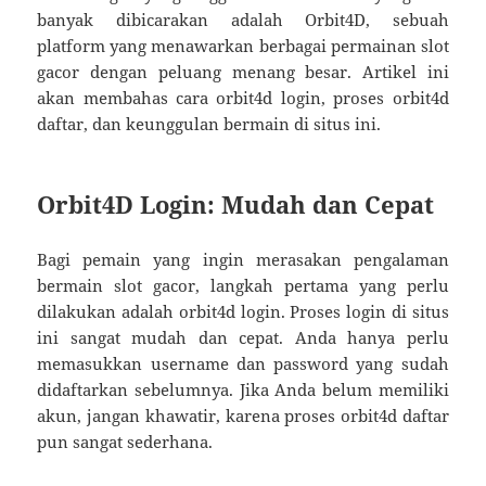
banyak dibicarakan adalah Orbit4D, sebuah
platform yang menawarkan berbagai permainan slot
gacor dengan peluang menang besar. Artikel ini
akan membahas cara orbit4d login, proses orbit4d
daftar, dan keunggulan bermain di situs ini.
Orbit4D Login: Mudah dan Cepat
Bagi pemain yang ingin merasakan pengalaman
bermain slot gacor, langkah pertama yang perlu
dilakukan adalah orbit4d login. Proses login di situs
ini sangat mudah dan cepat. Anda hanya perlu
memasukkan username dan password yang sudah
didaftarkan sebelumnya. Jika Anda belum memiliki
akun, jangan khawatir, karena proses orbit4d daftar
pun sangat sederhana.