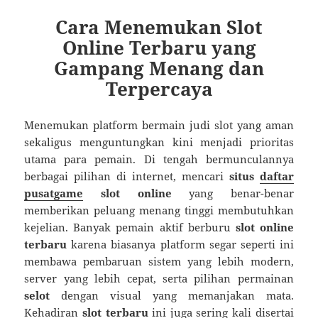
Cara Menemukan Slot
Online Terbaru yang
Gampang Menang dan
Terpercaya
Menemukan platform bermain judi slot yang aman
sekaligus menguntungkan kini menjadi prioritas
utama para pemain. Di tengah bermunculannya
berbagai pilihan di internet, mencari
situs
daftar
pusatgame
slot online
yang benar-benar
memberikan peluang menang tinggi membutuhkan
kejelian. Banyak pemain aktif berburu
slot online
terbaru
karena biasanya platform segar seperti ini
membawa pembaruan sistem yang lebih modern,
server yang lebih cepat, serta pilihan permainan
selot
dengan visual yang memanjakan mata.
Kehadiran
slot terbaru
ini juga sering kali disertai