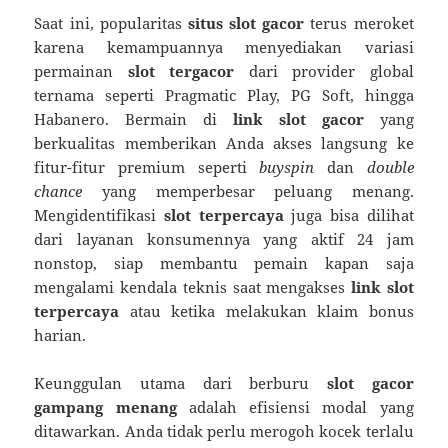
Saat ini, popularitas
situs slot gacor
terus meroket
karena kemampuannya menyediakan variasi
permainan
slot tergacor
dari provider global
ternama seperti Pragmatic Play, PG Soft, hingga
Habanero. Bermain di
link slot gacor
yang
berkualitas memberikan Anda akses langsung ke
fitur-fitur premium seperti
buyspin
dan
double
chance
yang memperbesar peluang menang.
Mengidentifikasi
slot terpercaya
juga bisa dilihat
dari layanan konsumennya yang aktif 24 jam
nonstop, siap membantu pemain kapan saja
mengalami kendala teknis saat mengakses
link slot
terpercaya
atau ketika melakukan klaim bonus
harian.
Keunggulan utama dari berburu
slot gacor
gampang menang
adalah efisiensi modal yang
ditawarkan. Anda tidak perlu merogoh kocek terlalu