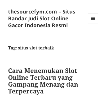
thesourcefym.com – Situs
Bandar Judi Slot Online
Gacor Indonesia Resmi
MENU
AND
WIDGETS
Tag:
situs slot terbaik
Cara Menemukan Slot
Online Terbaru yang
Gampang Menang dan
Terpercaya