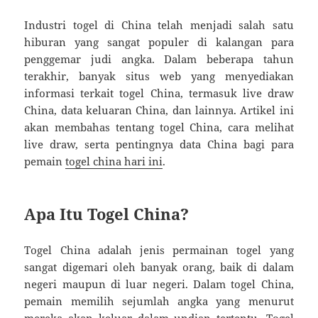
Industri togel di China telah menjadi salah satu
hiburan yang sangat populer di kalangan para
penggemar judi angka. Dalam beberapa tahun
terakhir, banyak situs web yang menyediakan
informasi terkait togel China, termasuk live draw
China, data keluaran China, dan lainnya. Artikel ini
akan membahas tentang togel China, cara melihat
live draw, serta pentingnya data China bagi para
pemain
togel china hari ini
.
Apa Itu Togel China?
Togel China adalah jenis permainan togel yang
sangat digemari oleh banyak orang, baik di dalam
negeri maupun di luar negeri. Dalam togel China,
pemain memilih sejumlah angka yang menurut