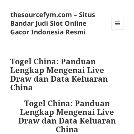
thesourcefym.com – Situs
Bandar Judi Slot Online
Gacor Indonesia Resmi
MENU
AND
WIDGETS
Togel China: Panduan
Lengkap Mengenai Live
Draw dan Data Keluaran
China
Togel China: Panduan
Lengkap Mengenai Live
Draw dan Data Keluaran
China