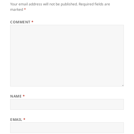
Your email address will not be published.
Required fields are
marked
*
COMMENT
*
NAME
*
EMAIL
*