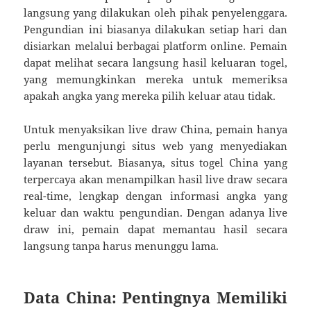
langsung yang dilakukan oleh pihak penyelenggara.
Pengundian ini biasanya dilakukan setiap hari dan
disiarkan melalui berbagai platform online. Pemain
dapat melihat secara langsung hasil keluaran togel,
yang memungkinkan mereka untuk memeriksa
apakah angka yang mereka pilih keluar atau tidak.
Untuk menyaksikan live draw China, pemain hanya
perlu mengunjungi situs web yang menyediakan
layanan tersebut. Biasanya, situs togel China yang
terpercaya akan menampilkan hasil live draw secara
real-time, lengkap dengan informasi angka yang
keluar dan waktu pengundian. Dengan adanya live
draw ini, pemain dapat memantau hasil secara
langsung tanpa harus menunggu lama.
Data China: Pentingnya Memiliki