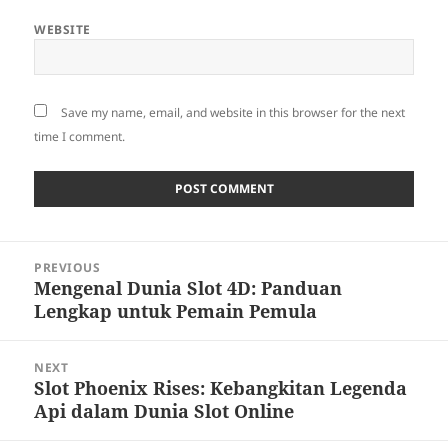
WEBSITE
Save my name, email, and website in this browser for the next
time I comment.
Post
PREVIOUS
navigation
Mengenal Dunia Slot 4D: Panduan
Previous
Lengkap untuk Pemain Pemula
post:
NEXT
Slot Phoenix Rises: Kebangkitan Legenda
Next
Api dalam Dunia Slot Online
post: