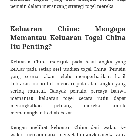
pemain dalam merancang strategi togel mereka.
Keluaran China: Mengapa
Memantau Keluaran Togel China
Itu Penting?
Keluaran China merujuk pada hasil angka yang
keluar pada setiap sesi undian togel China. Pemain
yang cermat akan selalu memperhatikan hasil
keluaran ini untuk mencari pola atau angka yang
sering muncul. Banyak pemain percaya bahwa
memantau keluaran togel secara rutin dapat
meningkatkan peluang mereka untuk
memenangkan hadiah besar.
Dengan melihat keluaran China dari waktu ke
waktu, pemain dapat mengetahui angka-angka yang