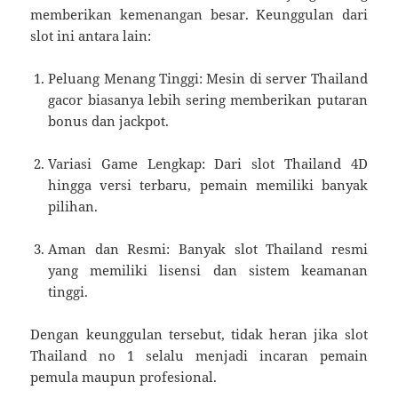
memberikan kemenangan besar. Keunggulan dari
slot ini antara lain:
Peluang Menang Tinggi: Mesin di server Thailand
gacor biasanya lebih sering memberikan putaran
bonus dan jackpot.
Variasi Game Lengkap: Dari slot Thailand 4D
hingga versi terbaru, pemain memiliki banyak
pilihan.
Aman dan Resmi: Banyak slot Thailand resmi
yang memiliki lisensi dan sistem keamanan
tinggi.
Dengan keunggulan tersebut, tidak heran jika slot
Thailand no 1 selalu menjadi incaran pemain
pemula maupun profesional.