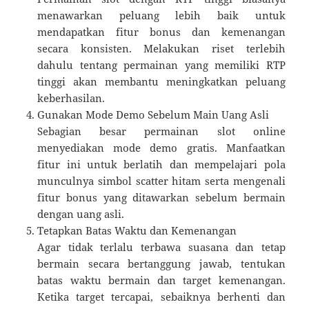
menawarkan peluang lebih baik untuk
mendapatkan fitur bonus dan kemenangan
secara konsisten. Melakukan riset terlebih
dahulu tentang permainan yang memiliki RTP
tinggi akan membantu meningkatkan peluang
keberhasilan.
Gunakan Mode Demo Sebelum Main Uang Asli
Sebagian besar permainan slot online
menyediakan mode demo gratis. Manfaatkan
fitur ini untuk berlatih dan mempelajari pola
munculnya simbol scatter hitam serta mengenali
fitur bonus yang ditawarkan sebelum bermain
dengan uang asli.
Tetapkan Batas Waktu dan Kemenangan
Agar tidak terlalu terbawa suasana dan tetap
bermain secara bertanggung jawab, tentukan
batas waktu bermain dan target kemenangan.
Ketika target tercapai, sebaiknya berhenti dan