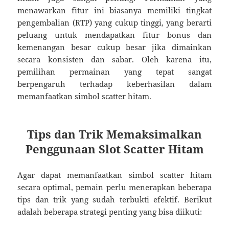
menawarkan fitur ini biasanya memiliki tingkat
pengembalian (RTP) yang cukup tinggi, yang berarti
peluang untuk mendapatkan fitur bonus dan
kemenangan besar cukup besar jika dimainkan
secara konsisten dan sabar. Oleh karena itu,
pemilihan permainan yang tepat sangat
berpengaruh terhadap keberhasilan dalam
memanfaatkan simbol scatter hitam.
Tips dan Trik Memaksimalkan
Penggunaan Slot Scatter Hitam
Agar dapat memanfaatkan simbol scatter hitam
secara optimal, pemain perlu menerapkan beberapa
tips dan trik yang sudah terbukti efektif. Berikut
adalah beberapa strategi penting yang bisa diikuti: