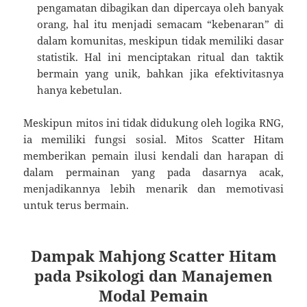
pengamatan dibagikan dan dipercaya oleh banyak
orang, hal itu menjadi semacam “kebenaran” di
dalam komunitas, meskipun tidak memiliki dasar
statistik. Hal ini menciptakan ritual dan taktik
bermain yang unik, bahkan jika efektivitasnya
hanya kebetulan.
Meskipun mitos ini tidak didukung oleh logika RNG,
ia memiliki fungsi sosial. Mitos Scatter Hitam
memberikan pemain ilusi kendali dan harapan di
dalam permainan yang pada dasarnya acak,
menjadikannya lebih menarik dan memotivasi
untuk terus bermain.
Dampak Mahjong Scatter Hitam
pada Psikologi dan Manajemen
Modal Pemain