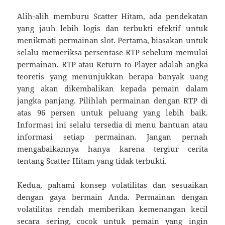
Alih-alih memburu Scatter Hitam, ada pendekatan
yang jauh lebih logis dan terbukti efektif untuk
menikmati permainan slot. Pertama, biasakan untuk
selalu memeriksa persentase RTP sebelum memulai
permainan. RTP atau Return to Player adalah angka
teoretis yang menunjukkan berapa banyak uang
yang akan dikembalikan kepada pemain dalam
jangka panjang. Pilihlah permainan dengan RTP di
atas 96 persen untuk peluang yang lebih baik.
Informasi ini selalu tersedia di menu bantuan atau
informasi setiap permainan. Jangan pernah
mengabaikannya hanya karena tergiur cerita
tentang Scatter Hitam yang tidak terbukti.
Kedua, pahami konsep volatilitas dan sesuaikan
dengan gaya bermain Anda. Permainan dengan
volatilitas rendah memberikan kemenangan kecil
secara sering, cocok untuk pemain yang ingin