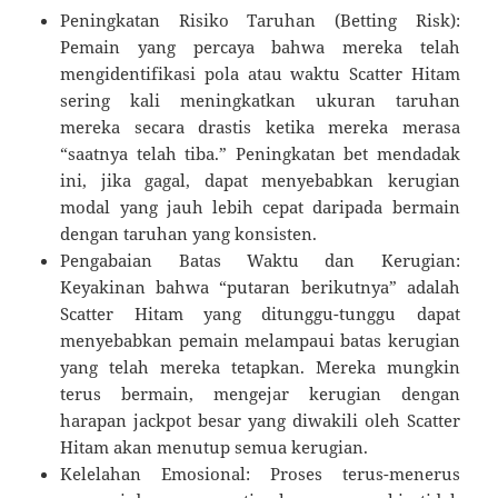
Peningkatan Risiko Taruhan (Betting Risk):
Pemain yang percaya bahwa mereka telah
mengidentifikasi pola atau waktu Scatter Hitam
sering kali meningkatkan ukuran taruhan
mereka secara drastis ketika mereka merasa
“saatnya telah tiba.” Peningkatan bet mendadak
ini, jika gagal, dapat menyebabkan kerugian
modal yang jauh lebih cepat daripada bermain
dengan taruhan yang konsisten.
Pengabaian Batas Waktu dan Kerugian:
Keyakinan bahwa “putaran berikutnya” adalah
Scatter Hitam yang ditunggu-tunggu dapat
menyebabkan pemain melampaui batas kerugian
yang telah mereka tetapkan. Mereka mungkin
terus bermain, mengejar kerugian dengan
harapan jackpot besar yang diwakili oleh Scatter
Hitam akan menutup semua kerugian.
Kelelahan Emosional: Proses terus-menerus