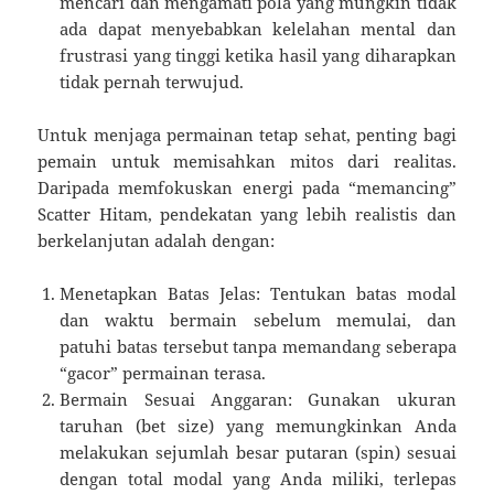
mencari dan mengamati pola yang mungkin tidak
ada dapat menyebabkan kelelahan mental dan
frustrasi yang tinggi ketika hasil yang diharapkan
tidak pernah terwujud.
Untuk menjaga permainan tetap sehat, penting bagi
pemain untuk memisahkan mitos dari realitas.
Daripada memfokuskan energi pada “memancing”
Scatter Hitam, pendekatan yang lebih realistis dan
berkelanjutan adalah dengan:
Menetapkan Batas Jelas: Tentukan batas modal
dan waktu bermain sebelum memulai, dan
patuhi batas tersebut tanpa memandang seberapa
“gacor” permainan terasa.
Bermain Sesuai Anggaran: Gunakan ukuran
taruhan (bet size) yang memungkinkan Anda
melakukan sejumlah besar putaran (spin) sesuai
dengan total modal yang Anda miliki, terlepas