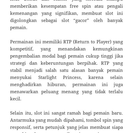
memberikan kesempatan free spin atau pengali
kemenangan yang signifikan, membuat slot ini
digolongkan sebagai slot “gacor” oleh banyak
pemain.
Permainan ini memiliki RTP (Return to Player) yang
kompetitif, yang menandakan kemungkinan
pengembalian modal bagi pemain cukup tinggi jika
strategi dan keberuntungan berpihak. RTP yang
stabil menjadi salah satu alasan banyak pemain
menyukai Starlight Princess, karena selain
menghadirkan hiburan, permainan ini juga
menawarkan peluang menang yang tidak terlalu
kecil.
Selain itu, slot ini sangat ramah bagi pemain baru.
Antarmuka yang mudah dipahami, tombol spin yang
responsif, serta petunjuk yang jelas membuat siapa