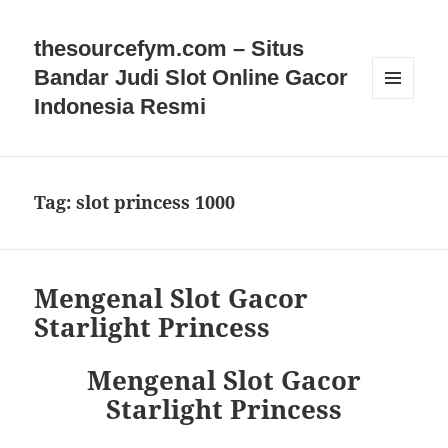
thesourcefym.com – Situs
Bandar Judi Slot Online Gacor
Indonesia Resmi
MENU
AND
WIDGETS
Tag:
slot princess 1000
Mengenal Slot Gacor
Starlight Princess
Mengenal Slot Gacor
Starlight Princess