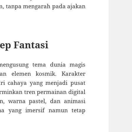
mum, tanpa mengarah pada ajakan
ep Fantasi
engusung tema dunia magis
dan elemen kosmik. Karakter
ri cahaya yang menjadi pusat
erminkan tren permainan digital
n, warna pastel, dan animasi
a yang imersif namun tetap