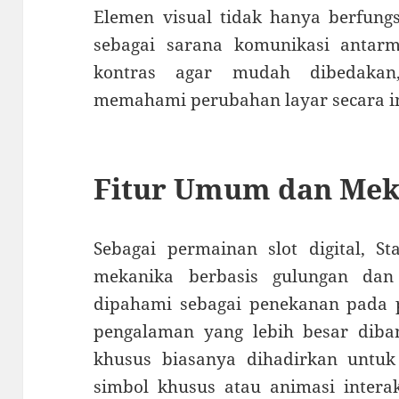
Elemen visual tidak hanya berfungsi
sebagai sarana komunikasi antarm
kontras agar mudah dibedakan
memahami perubahan layar secara int
Fitur Umum dan Mek
Sebagai permainan slot digital, St
mekanika berbasis gulungan dan 
dipahami sebagai penekanan pada po
pengalaman yang lebih besar diband
khusus biasanya dihadirkan untu
simbol khusus atau animasi intera