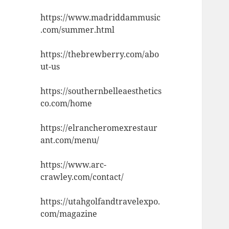
https://www.madriddammusic
.com/summer.html
https://thebrewberry.com/abo
ut-us
https://southernbelleaesthetics
co.com/home
https://elrancheromexrestaur
ant.com/menu/
https://www.arc-
crawley.com/contact/
https://utahgolfandtravelexpo.
com/magazine