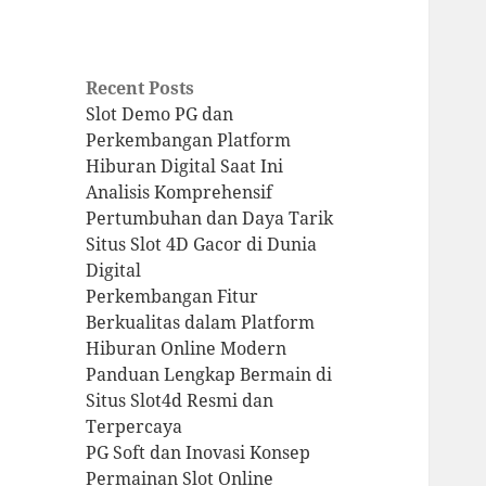
Recent Posts
Slot Demo PG dan
Perkembangan Platform
Hiburan Digital Saat Ini
Analisis Komprehensif
Pertumbuhan dan Daya Tarik
Situs Slot 4D Gacor di Dunia
Digital
Perkembangan Fitur
Berkualitas dalam Platform
Hiburan Online Modern
Panduan Lengkap Bermain di
Situs Slot4d Resmi dan
Terpercaya
PG Soft dan Inovasi Konsep
Permainan Slot Online