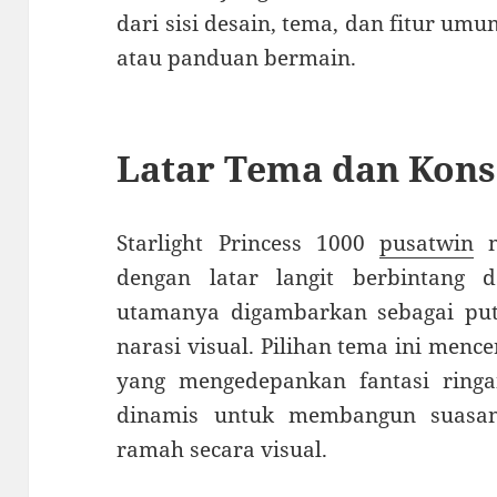
dari sisi desain, tema, dan fitur u
atau panduan bermain.
Latar Tema dan Kons
Starlight Princess 1000
pusatwin
m
dengan latar langit berbintang 
utamanya digambarkan sebagai put
narasi visual. Pilihan tema ini menc
yang mengedepankan fantasi ringa
dinamis untuk membangun suasan
ramah secara visual.