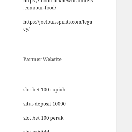
https://foodtrucknewbraunfels
.com/our-food/
https://joelouisspirits.com/lega
cy/
Partner Website
slot bet 100 rupiah
situs deposit 10000
slot bet 100 perak