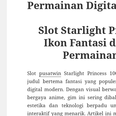
Permainan Digita
Slot Starlight 
Ikon Fantasi 
Permainan
Slot
pusatwin
Starlight Princess 10
judul bertema fantasi yang popul
digital modern. Dengan visual berw
bergaya anime, gim ini sering dib
estetika dan teknologi berpadu 
interaktif yang menarik. Artikel in