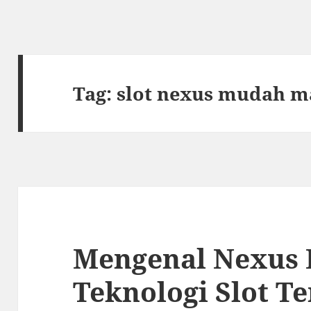
Tag:
slot nexus mudah 
Mengenal Nexus 
Teknologi Slot T