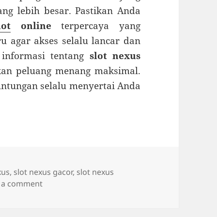
ang lebih besar. Pastikan Anda
ot
online
terpercaya yang
u agar akses selalu lancar dan
 informasi tentang
slot nexus
an peluang menang maksimal.
ntungan selalu menyertai Anda
xus
,
slot nexus gacor
,
slot nexus
on Mengenal Nexus Engine: Teknologi Slot Terb
 a comment