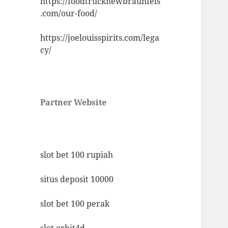
https://foodtrucknewbraunfels
.com/our-food/
https://joelouisspirits.com/lega
cy/
Partner Website
slot bet 100 rupiah
situs deposit 10000
slot bet 100 perak