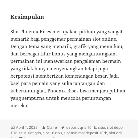
Kesimpulan
Slot Phoenix Rises merupakan pilihan yang sangat
menarik bagi penggemar permainan slot online.
Dengan tema yang menarik, grafik yang memukau,
dan berbagai fitur bonus yang menguntungkan,
permainan ini menawarkan pengalaman bermain
yang tidak hanya menyenangkan tetapi juga
berpotensi memberikan kemenangan besar. Jadi,
bagi para pemain yang suka tantangan dan
keberuntungan, Phoenix Rises bisa menjadi pilihan
yang sempurna untuk mencoba peruntungan
mereka!
Posted
Author
Tags
April 1, 2025
Claire
deposit qris 10 rb
,
situs slot depo
on
10k
,
situs slot qris
,
slot 10 ribu
,
slot minimal deposit 10rb
,
slot qris