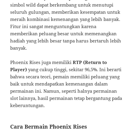
simbol wild dapat berkembang untuk menutupi
seluruh gulungan, memberikan kesempatan untuk
meraih kombinasi kemenangan yang lebih banyak.
Fitur ini sangat menguntungkan karena
memberikan peluang besar untuk memenangkan
hadiah yang lebih besar tanpa harus bertaruh lebih
banyak.
Phoenix Rises juga memiliki
RTP (Return to
Player)
yang cukup tinggi, sekitar 96,5%. Ini berarti
bahwa secara teori, pemain memiliki peluang yang
baik untuk mendapatkan kemenangan dalam
permainan ini. Namun, seperti halnya permainan
slot lainnya, hasil permainan tetap bergantung pada
keberuntungan.
Cara Bermain Phoenix Rises