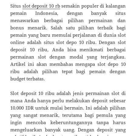
Situs
slot deposit 10 rb
semakin populer di kalangan
pemain Indonesia, dengan banyak situs
menawarkan berbagai pilihan permainan dan
bonus menarik. Salah satu pilihan terbaik bagi
pemain yang baru memulai perjalanan di dunia slot
online adalah situs slot depo 10 ribu. Dengan slot
deposit 10 ribu, Anda bisa menikmati berbagai
permainan slot dengan modal yang terjangkau.
Artikel ini akan membahas mengapa slot depo 10
ribu adalah pilihan tepat bagi pemain dengan
budget terbatas.
Slot deposit 10 ribu adalah jenis permainan slot di
mana Anda hanya perlu melakukan deposit sebesar
10.000 IDR untuk mulai bermain. Ini adalah pilihan
yang sangat menarik, terutama bagi pemula yang
ingin mencoba keberuntungannya tanpa harus
mengeluarkan banyak uang. Dengan deposit yang