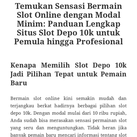
Temukan Sensasi Bermain
Slot Online dengan Modal
Minim: Panduan Lengkap
Situs Slot Depo 10k untuk
Pemula hingga Profesional
Kenapa Memilih Slot Depo 10k
Jadi Pilihan Tepat untuk Pemain
Baru
Bermain slot online kini semakin mudah dan
terjangkau berkat hadirnya berbagai pilihan slot
depo 10k. Dengan modal mulai dari 10 ribu rupiah,
Anda sudah bisa merasakan sensasi permainan slot
yang seru dan menguntungkan. Tidak heran jika
banyak pemain baru mencari informasi tentang slot