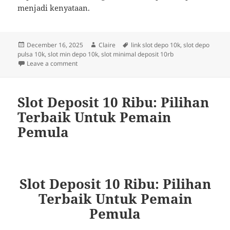
menjadi kenyataan.
Posted
Author
Tags
December 16, 2025
Claire
link slot depo 10k
,
slot depo
on
pulsa 10k
,
slot min depo 10k
,
slot minimal deposit 10rb
on Temukan Sensasi Bermain Slot Online dengan Mod
Leave a comment
Slot Deposit 10 Ribu: Pilihan
Terbaik Untuk Pemain
Pemula
Slot Deposit 10 Ribu: Pilihan
Terbaik Untuk Pemain
Pemula