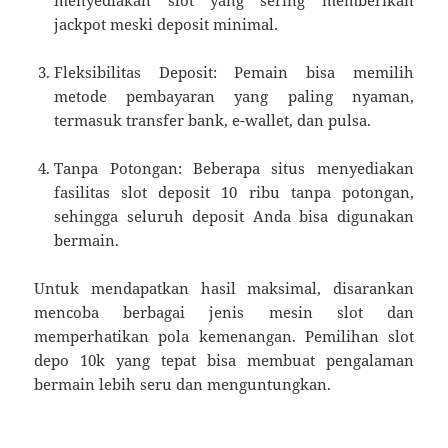
menyediakan slot yang sering memberikan
jackpot meski deposit minimal.
Fleksibilitas Deposit: Pemain bisa memilih
metode pembayaran yang paling nyaman,
termasuk transfer bank, e-wallet, dan pulsa.
Tanpa Potongan: Beberapa situs menyediakan
fasilitas slot deposit 10 ribu tanpa potongan,
sehingga seluruh deposit Anda bisa digunakan
bermain.
Untuk mendapatkan hasil maksimal, disarankan
mencoba berbagai jenis mesin slot dan
memperhatikan pola kemenangan. Pemilihan slot
depo 10k yang tepat bisa membuat pengalaman
bermain lebih seru dan menguntungkan.