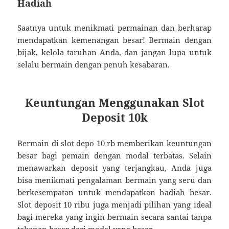
Hadiah
Saatnya untuk menikmati permainan dan berharap
mendapatkan kemenangan besar! Bermain dengan
bijak, kelola taruhan Anda, dan jangan lupa untuk
selalu bermain dengan penuh kesabaran.
Keuntungan Menggunakan Slot
Deposit 10k
Bermain di slot depo 10 rb memberikan keuntungan
besar bagi pemain dengan modal terbatas. Selain
menawarkan deposit yang terjangkau, Anda juga
bisa menikmati pengalaman bermain yang seru dan
berkesempatan untuk mendapatkan hadiah besar.
Slot deposit 10 ribu juga menjadi pilihan yang ideal
bagi mereka yang ingin bermain secara santai tanpa