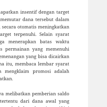
apatkan insentif dengan target
s memutar dana tersebut dalam
ni secara otomatis meningkatkan
rget terpenuhi. Selain syarat
juga menerapkan batas waktu
nis permainan yang memenuhi
kemenangan yang bisa dicairkan
ena itu, membaca lembar syarat
um mengklaim promosi adalah
atkan.
ya melibatkan pemberian saldo
tertentu dari dana awal yang