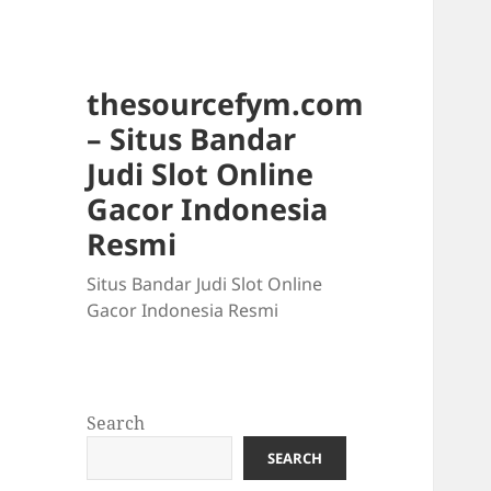
thesourcefym.com
– Situs Bandar
Judi Slot Online
Gacor Indonesia
Resmi
Situs Bandar Judi Slot Online
Gacor Indonesia Resmi
Search
SEARCH