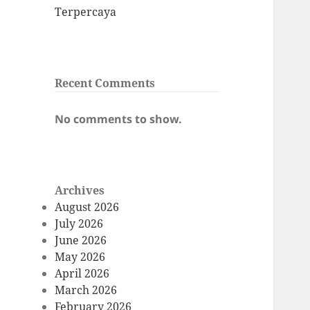
Terpercaya
Recent Comments
No comments to show.
Archives
August 2026
July 2026
June 2026
May 2026
April 2026
March 2026
February 2026