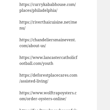
https://currykababhouse.com/
places/philadelphia/
https://riverthaicuisine.net/me
nu/
https://chandeliersmainevent.
com/about-us/
https://www.lancastercatholicf
ootball.com/youth
https://deforestplacecares.com
/assisted-living/
https://www.wolftrapoysters.c
om/order-oysters-online/