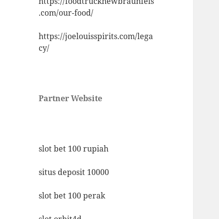
https://foodtrucknewbraunfels
.com/our-food/
https://joelouisspirits.com/lega
cy/
Partner Website
slot bet 100 rupiah
situs deposit 10000
slot bet 100 perak