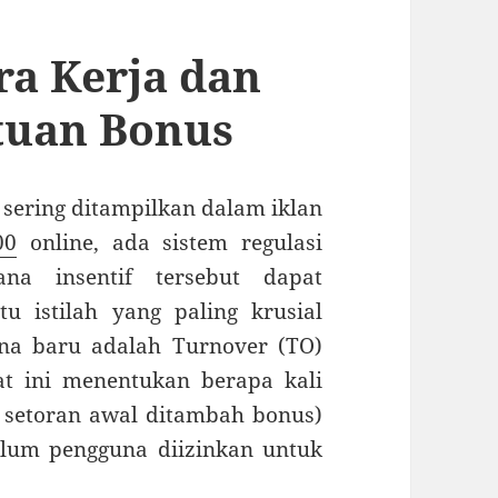
a Kerja dan
tuan Bonus
 sering ditampilkan dalam iklan
00
online, ada sistem regulasi
na insentif tersebut dapat
u istilah yang paling krusial
na baru adalah Turnover (TO)
at ini menentukan berapa kali
i setoran awal ditambah bonus)
lum pengguna diizinkan untuk