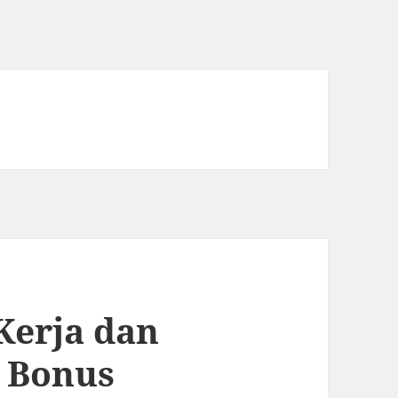
erja dan
n Bonus