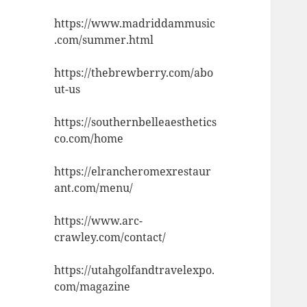
https://www.madriddammusic
.com/summer.html
https://thebrewberry.com/abo
ut-us
https://southernbelleaesthetics
co.com/home
https://elrancheromexrestaur
ant.com/menu/
https://www.arc-
crawley.com/contact/
https://utahgolfandtravelexpo.
com/magazine