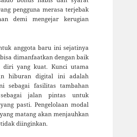
saldo bonus habis dan syarat
arang pengguna merasa terjebak
han demi mengejar kerugian
uk anggota baru ini sejatinya
 bisa dimanfaatkan dengan baik
 diri yang kuat. Kunci utama
n hiburan digital ini adalah
i sebagai fasilitas tambahan
sebagai jalan pintas untuk
yang pasti. Pengelolaan modal
 yang matang akan menjauhkan
tidak diinginkan.