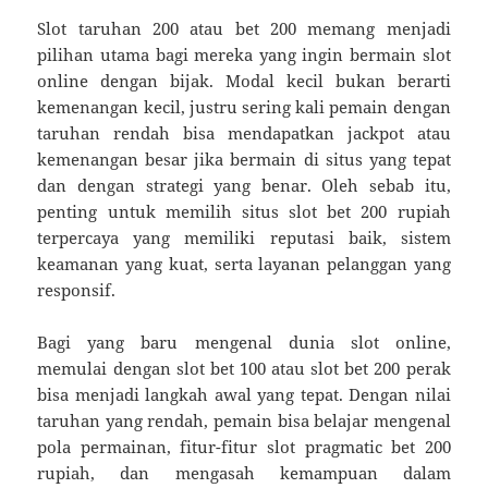
Slot taruhan 200 atau bet 200 memang menjadi
pilihan utama bagi mereka yang ingin bermain slot
online dengan bijak. Modal kecil bukan berarti
kemenangan kecil, justru sering kali pemain dengan
taruhan rendah bisa mendapatkan jackpot atau
kemenangan besar jika bermain di situs yang tepat
dan dengan strategi yang benar. Oleh sebab itu,
penting untuk memilih situs slot bet 200 rupiah
terpercaya yang memiliki reputasi baik, sistem
keamanan yang kuat, serta layanan pelanggan yang
responsif.
Bagi yang baru mengenal dunia slot online,
memulai dengan slot bet 100 atau slot bet 200 perak
bisa menjadi langkah awal yang tepat. Dengan nilai
taruhan yang rendah, pemain bisa belajar mengenal
pola permainan, fitur-fitur slot pragmatic bet 200
rupiah, dan mengasah kemampuan dalam