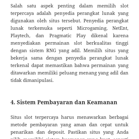
Salah satu aspek penting dalam memilih slot
terpercaya adalah penyedia perangkat lunak yang
digunakan oleh situs tersebut. Penyedia perangkat
lunak terkemuka seperti Microgaming, NetEnt,
Playtech, dan Pragmatic Play dikenal karena
menyediakan permainan slot berkualitas tinggi
dengan sistem RNG yang adil. Memilih situs yang
bekerja sama dengan penyedia perangkat lunak
terkenal dapat memastikan bahwa permainan yang
ditawarkan memiliki peluang menang yang adil dan
tidak dimanipulasi.
4. Sistem Pembayaran dan Keamanan
Situs slot terpercaya harus menawarkan berbagai
metode pembayaran yang aman dan cepat untuk
penarikan dan deposit. Pastikan situs yang Anda