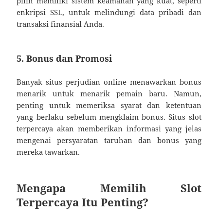
pilih memiliki sistem keamanan yang kuat, seperti
enkripsi SSL, untuk melindungi data pribadi dan
transaksi finansial Anda.
5. Bonus dan Promosi
Banyak situs perjudian online menawarkan bonus
menarik untuk menarik pemain baru. Namun,
penting untuk memeriksa syarat dan ketentuan
yang berlaku sebelum mengklaim bonus. Situs slot
terpercaya akan memberikan informasi yang jelas
mengenai persyaratan taruhan dan bonus yang
mereka tawarkan.
Mengapa Memilih Slot
Terpercaya Itu Penting?