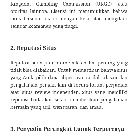
Kingdom Gambling Commission (UKGC), atau
otoritas lainnya. Lisensi ini menunjukkan bahwa
situs tersebut diatur dengan ketat dan mengikuti
standar keamanan yang tinggi.
2. Reputasi Situs
Reputasi situs judi online adalah hal penting yang
tidak bisa diabaikan. Untuk memastikan bahwa situs
yang Anda pilih dapat dipercaya, carilah ulasan dan
pengalaman pemain lain di forum-forum perjudian
atau situs review independen. Situs yang memiliki
reputasi baik akan selalu memberikan pengalaman
bermain yang adil, transparan, dan aman.
3. Penyedia Perangkat Lunak Terpercaya