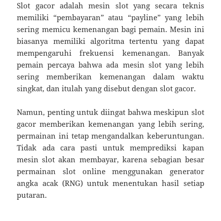
Slot gacor adalah mesin slot yang secara teknis
memiliki “pembayaran” atau “payline” yang lebih
sering memicu kemenangan bagi pemain. Mesin ini
biasanya memiliki algoritma tertentu yang dapat
mempengaruhi frekuensi kemenangan. Banyak
pemain percaya bahwa ada mesin slot yang lebih
sering memberikan kemenangan dalam waktu
singkat, dan itulah yang disebut dengan slot gacor.
Namun, penting untuk diingat bahwa meskipun slot
gacor memberikan kemenangan yang lebih sering,
permainan ini tetap mengandalkan keberuntungan.
Tidak ada cara pasti untuk memprediksi kapan
mesin slot akan membayar, karena sebagian besar
permainan slot online menggunakan generator
angka acak (RNG) untuk menentukan hasil setiap
putaran.