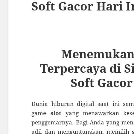
Soft Gacor Hari I
Menemukan 
Terpercaya di S
Soft Gacor
Dunia hiburan digital saat ini se
game
slot
yang menawarkan kese
penggemarnya. Bagi Anda yang men
adil dan menguntungkan, memilih