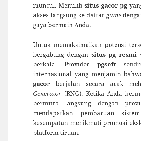
muncul. Memilih
situs gacor pg
yang
akses langsung ke daftar
game
dengan
gaya bermain Anda.
Untuk memaksimalkan potensi terse
bergabung dengan
situs pg resmi
y
berkala. Provider
pgsoft
sendir
internasional yang menjamin bahw
gacor
berjalan secara acak mel
Generator
(RNG). Ketika Anda berm
bermitra langsung dengan prov
mendapatkan pembaruan sistem
kesempatan menikmati promosi ekskl
platform tiruan.