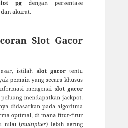
slot pg
dengan persentase
 dan akurat.
coran Slot Gacor
sar, istilah
slot gacor
tentu
anyak pemain yang secara khusus
informasi mengenai
slot gacor
peluang mendapatkan jackpot.
nya didasarkan pada algoritma
a optimal, di mana fitur-fitur
 nilai (
multiplier
) lebih sering