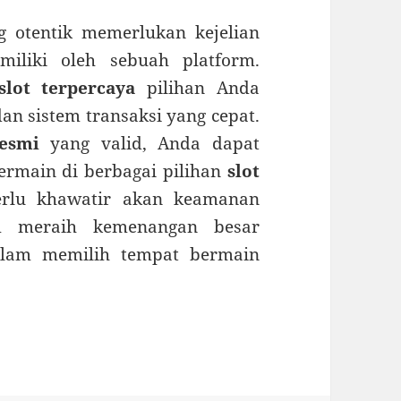
 otentik memerlukan kejelian
miliki oleh sebuah platform.
lot terpercaya
pilihan Anda
an sistem transaksi yang cepat.
resmi
yang valid, Anda dapat
ermain di berbagai pilihan
slot
rlu khawatir akan keamanan
m meraih kemenangan besar
alam memilih tempat bermain