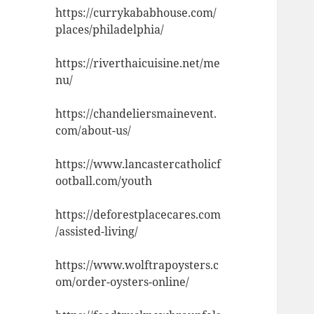
https://currykababhouse.com/
places/philadelphia/
https://riverthaicuisine.net/me
nu/
https://chandeliersmainevent.
com/about-us/
https://www.lancastercatholicf
ootball.com/youth
https://deforestplacecares.com
/assisted-living/
https://www.wolftrapoysters.c
om/order-oysters-online/