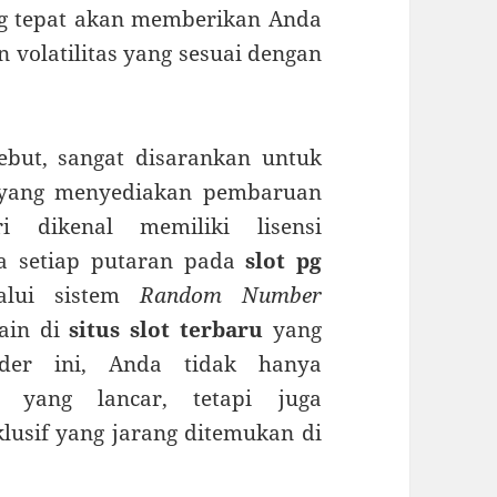
 tepat akan memberikan Anda
 volatilitas yang sesuai dengan
but, sangat disarankan untuk
ang menyediakan pembaruan
i dikenal memiliki lisensi
a setiap putaran pada
slot pg
alui sistem
Random Number
ain di
situs slot terbaru
yang
ider ini, Anda tidak hanya
 yang lancar, tetapi juga
usif yang jarang ditemukan di