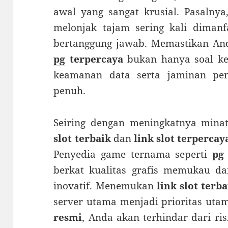
awal yang sangat krusial. Pasalnya
melonjak tajam sering kali dimanf
bertanggung jawab. Memastikan An
pg
terpercaya
bukan hanya soal ke
keamanan data serta jaminan pe
penuh.
Seiring dengan meningkatnya mina
slot terbaik
dan
link slot terpercay
Penyedia game ternama seperti
pg 
berkat kualitas grafis memukau 
inovatif. Menemukan
link slot terb
server utama menjadi prioritas ut
resmi
, Anda akan terhindar dari ri