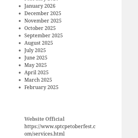
January 2026
December 2025
November 2025
October 2025
September 2025
August 2025
July 2025
June 2025
May 2025
April 2025
March 2025
February 2025
Website Official
https://www.sptcpetoberfest.c
om/services.html