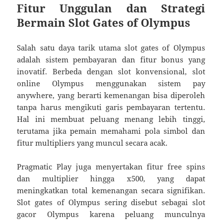
Fitur Unggulan dan Strategi
Bermain Slot Gates of Olympus
Salah satu daya tarik utama slot gates of Olympus
adalah sistem pembayaran dan fitur bonus yang
inovatif. Berbeda dengan slot konvensional, slot
online Olympus menggunakan sistem pay
anywhere, yang berarti kemenangan bisa diperoleh
tanpa harus mengikuti garis pembayaran tertentu.
Hal ini membuat peluang menang lebih tinggi,
terutama jika pemain memahami pola simbol dan
fitur multipliers yang muncul secara acak.
Pragmatic Play juga menyertakan fitur free spins
dan multiplier hingga x500, yang dapat
meningkatkan total kemenangan secara signifikan.
Slot gates of Olympus sering disebut sebagai slot
gacor Olympus karena peluang munculnya