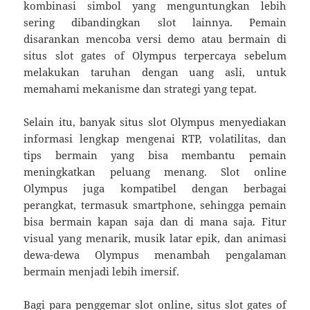
kombinasi simbol yang menguntungkan lebih
sering dibandingkan slot lainnya. Pemain
disarankan mencoba versi demo atau bermain di
situs slot gates of Olympus terpercaya sebelum
melakukan taruhan dengan uang asli, untuk
memahami mekanisme dan strategi yang tepat.
Selain itu, banyak situs slot Olympus menyediakan
informasi lengkap mengenai RTP, volatilitas, dan
tips bermain yang bisa membantu pemain
meningkatkan peluang menang. Slot online
Olympus juga kompatibel dengan berbagai
perangkat, termasuk smartphone, sehingga pemain
bisa bermain kapan saja dan di mana saja. Fitur
visual yang menarik, musik latar epik, dan animasi
dewa-dewa Olympus menambah pengalaman
bermain menjadi lebih imersif.
Bagi para penggemar slot online, situs slot gates of