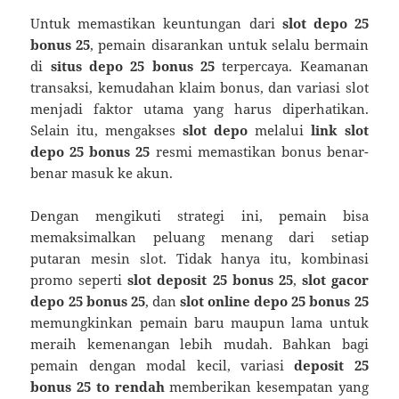
Untuk memastikan keuntungan dari
slot depo 25
bonus 25
, pemain disarankan untuk selalu bermain
di
situs depo 25 bonus 25
terpercaya. Keamanan
transaksi, kemudahan klaim bonus, dan variasi slot
menjadi faktor utama yang harus diperhatikan.
Selain itu, mengakses
slot depo
melalui
link slot
depo 25 bonus 25
resmi memastikan bonus benar-
benar masuk ke akun.
Dengan mengikuti strategi ini, pemain bisa
memaksimalkan peluang menang dari setiap
putaran mesin slot. Tidak hanya itu, kombinasi
promo seperti
slot deposit 25 bonus 25
,
slot gacor
depo 25 bonus 25
, dan
slot online depo 25 bonus 25
memungkinkan pemain baru maupun lama untuk
meraih kemenangan lebih mudah. Bahkan bagi
pemain dengan modal kecil, variasi
deposit 25
bonus 25 to rendah
memberikan kesempatan yang