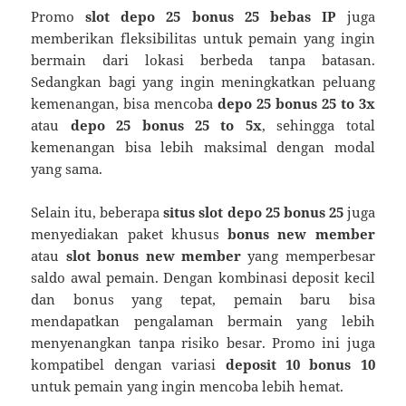
Promo
slot depo 25 bonus 25 bebas IP
juga
memberikan fleksibilitas untuk pemain yang ingin
bermain dari lokasi berbeda tanpa batasan.
Sedangkan bagi yang ingin meningkatkan peluang
kemenangan, bisa mencoba
depo 25 bonus 25 to 3x
atau
depo 25 bonus 25 to 5x
, sehingga total
kemenangan bisa lebih maksimal dengan modal
yang sama.
Selain itu, beberapa
situs slot depo 25 bonus 25
juga
menyediakan paket khusus
bonus new member
atau
slot bonus new member
yang memperbesar
saldo awal pemain. Dengan kombinasi deposit kecil
dan bonus yang tepat, pemain baru bisa
mendapatkan pengalaman bermain yang lebih
menyenangkan tanpa risiko besar. Promo ini juga
kompatibel dengan variasi
deposit 10 bonus 10
untuk pemain yang ingin mencoba lebih hemat.