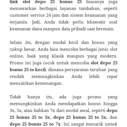
link slot depo 25 bonus 25
biasanya juga
menawarkan berbagai layanan tambahan, seperti
customer service 24 jam dan sistem keamanan yang
terjamin. Jadi, Anda tidak perlu khawatir soal
keamanan dana maupun data pribadi saat bermain.
Selain itu, dengan modal kecil dan bonus yang
cukup besar, Anda bisa mencoba berbagai jenis slot
online, baik yang klasik maupun yang modern.
Promo ini juga cocok untuk mencoba
slot depo 25
bonus 25 to kecil
, dimana persyaratan taruhan yang
rendah memungkinkan Anda lebih cepat
mencairkan kemenangan.
Tidak hanya itu, ada juga promo yang
memungkinkan Anda mendapatkan bonus hingga
3x, 5x, atau bahkan 7x dari modal awal, seperti
depo
25 bonus 25 to 3x
,
depo 25 bonus 25 to 5x
, dan
depo 25 bonus 25 to 7x
. Ini sangat menarik untuk