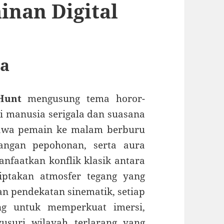
inan Digital
ta
Hunt
mengusung tema horor-
ogi manusia serigala dan suasana
bawa pemain ke malam berburu
angan pepohonan, serta aura
anfaatkan konflik klasik antara
ptakan atmosfer tegang yang
n pendekatan sinematik, setiap
ng untuk memperkuat imersi,
usuri wilayah terlarang yang