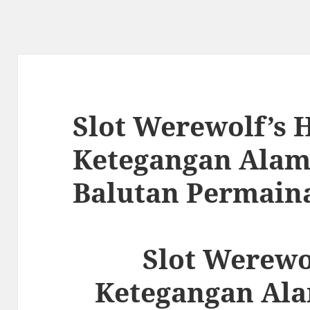
Slot Werewolf’s 
Ketegangan Alam
Balutan Permaina
Slot Werewo
Ketegangan Ala