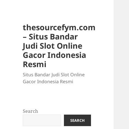
thesourcefym.com
– Situs Bandar
Judi Slot Online
Gacor Indonesia
Resmi
Situs Bandar Judi Slot Online
Gacor Indonesia Resmi
Search
SEARCH