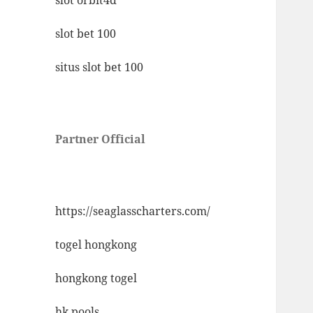
slot orbit4d
slot bet 100
situs slot bet 100
Partner Official
https://seaglasscharters.com/
togel hongkong
hongkong togel
hk pools