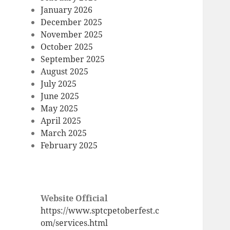
January 2026
December 2025
November 2025
October 2025
September 2025
August 2025
July 2025
June 2025
May 2025
April 2025
March 2025
February 2025
Website Official
https://www.sptcpetoberfest.c
om/services.html