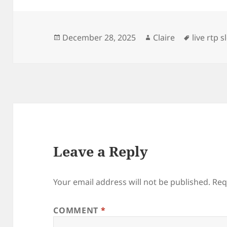
Posted
Author
Tags
December 28, 2025
Claire
live rtp s
on
Leave a Reply
Your email address will not be published.
Req
COMMENT
*