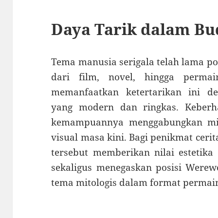
Daya Tarik dalam Bu
Tema manusia serigala telah lama p
dari film, novel, hingga perma
memanfaatkan ketertarikan ini de
yang modern dan ringkas. Keberha
kemampuannya menggabungkan mito
visual masa kini. Bagi penikmat ceri
tersebut memberikan nilai estetika
sekaligus menegaskan posisi Werewo
tema mitologis dalam format permain