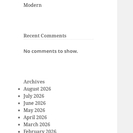
Modern
Recent Comments
No comments to show.
Archives
August 2026
July 2026
June 2026
May 2026
April 2026
March 2026
February 2026