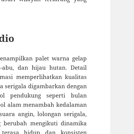
dio
menampilkan palet warna gelap
abu, dan hijau hutan. Detail
imasi memperlihatkan kualitas
ia serigala digambarkan dengan
bol pendukung seperti bulan
mbol alam menambah kedalaman
suara angin, lolongan serigala,
g berubah mengikuti dinamika
 terasa hidup dan konsisten