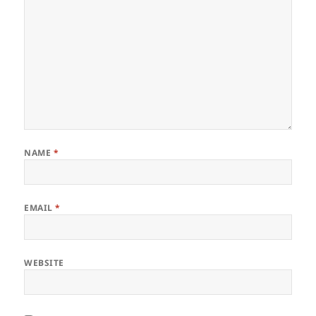
NAME
*
EMAIL
*
WEBSITE