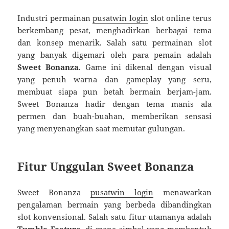
Industri permainan
pusatwin login
slot online terus
berkembang pesat, menghadirkan berbagai tema
dan konsep menarik. Salah satu permainan slot
yang banyak digemari oleh para pemain adalah
Sweet Bonanza
. Game ini dikenal dengan visual
yang penuh warna dan gameplay yang seru,
membuat siapa pun betah bermain berjam-jam.
Sweet Bonanza hadir dengan tema manis ala
permen dan buah-buahan, memberikan sensasi
yang menyenangkan saat memutar gulungan.
Fitur Unggulan Sweet Bonanza
Sweet Bonanza
pusatwin login
menawarkan
pengalaman bermain yang berbeda dibandingkan
slot konvensional. Salah satu fitur utamanya adalah