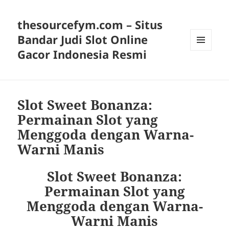
thesourcefym.com – Situs
Bandar Judi Slot Online
Gacor Indonesia Resmi
MENU
AND
WIDGETS
Slot Sweet Bonanza:
Permainan Slot yang
Menggoda dengan Warna-
Warni Manis
Slot Sweet Bonanza:
Permainan Slot yang
Menggoda dengan Warna-
Warni Manis