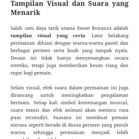
Tampilan Visual dan Suara yang
Menarik
Salah satu daya tarik utama Sweet Bonanza adalah
tampilan visual yang ceria
. Latar belakang
permainan dihiasi dengan warna-warna pastel dan
berbagai permen serta buah yang tampak nyata.
Desain ini tidak hanya menyenangkan secara
estetika, tetapi juga memberikan kesan riang dan
segar bagi pemain.
Selain visual, efek suara dalam permainan ini juga
dirancang untuk meningkatkan pengalaman
bermain. Setiap kali simbol kemenangan muncul,
suara manis dan efek animasi akan memicu rasa
puas tersendiri. Suasana ini membuat pemain
merasa seperti berada di dunia permen yang penuh
warna, sehingga permainan menjadi lebih