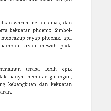
ilkan warna merah, emas, dan
ta kekuatan phoenix. Simbol-
 mencakup sayap phoenix, api,
menambah kesan mewah pada
rmainan terasa lebih epik
idak hanya memutar gulungan,
ang kebangkitan dan kekuatan
taran.