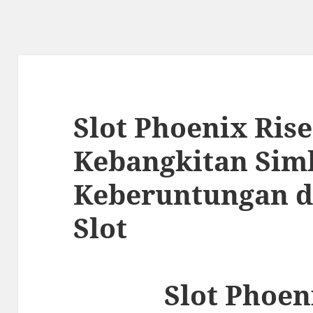
Slot Phoenix Rise
Kebangkitan Sim
Keberuntungan d
Slot
Slot Phoen