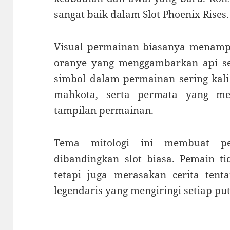
sangat baik dalam Slot Phoenix Rises.
Visual permainan biasanya menamp
oranye yang menggambarkan api ser
simbol dalam permainan sering kali
mahkota, serta permata yang 
tampilan permainan.
Tema mitologi ini membuat pe
dibandingkan slot biasa. Pemain t
tetapi juga merasakan cerita tent
legendaris yang mengiringi setiap pu