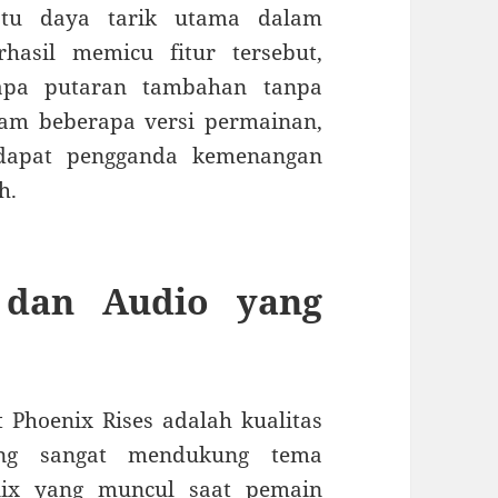
satu daya tarik utama dalam
hasil memicu fitur tersebut,
apa putaran tambahan tanpa
am beberapa versi permainan,
erdapat pengganda kemenangan
h.
 dan Audio yang
 Phoenix Rises adalah kualitas
ang sangat mendukung tema
nix yang muncul saat pemain