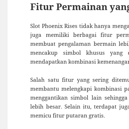
Fitur Permainan yan
Slot Phoenix Rises tidak hanya menga
juga memiliki berbagai fitur pe
membuat pengalaman bermain lebih s
mencakup simbol khusus yang d
mendapatkan kombinasi kemenanga
Salah satu fitur yang sering dite
membantu melengkapi kombinasi pad
menggantikan simbol lain sehingg
lebih besar. Selain itu, terdapat ju
memicu fitur putaran gratis.