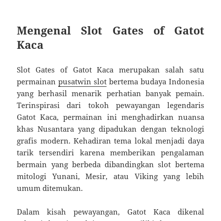
Mengenal Slot Gates of Gatot
Kaca
Slot Gates of Gatot Kaca merupakan salah satu
permainan
pusatwin slot
bertema budaya Indonesia
yang berhasil menarik perhatian banyak pemain.
Terinspirasi dari tokoh pewayangan legendaris
Gatot Kaca, permainan ini menghadirkan nuansa
khas Nusantara yang dipadukan dengan teknologi
grafis modern. Kehadiran tema lokal menjadi daya
tarik tersendiri karena memberikan pengalaman
bermain yang berbeda dibandingkan slot bertema
mitologi Yunani, Mesir, atau Viking yang lebih
umum ditemukan.
Dalam kisah pewayangan, Gatot Kaca dikenal