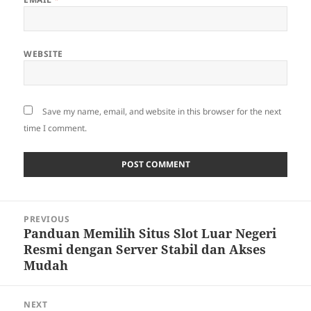
WEBSITE
Save my name, email, and website in this browser for the next
time I comment.
Post
PREVIOUS
navigation
Panduan Memilih Situs Slot Luar Negeri
Previous
Resmi dengan Server Stabil dan Akses
post:
Mudah
NEXT