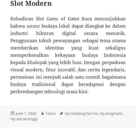
Slot Modern
Kehadiran Slot Gates of Gatot Kaca menunjukkan
bahwa unsur budaya lokal dapat diangkat ke dalam
industri hiburan digital secara menarik.
Penggunaan tokoh pewayangan sebagai tema utama
memberikan identitas yang kuat sekaligus
memperkenalkan kekayaan budaya Indonesia
kepada khalayak yang lebih luas. Dengan perpaduan
visual modern, fitur inovatif, dan cerita legendaris,
permainan ini menjadi salah satu contoh bagaimana
budaya tradisional dapat beradaptasi dengan
perkembangan teknologi masa kini.
Posted
Author
Tags
June 1, 2026
Claire
rtp mahjong hari ini
,
rtp pragmatic
,
on
rtp slot tertinggi