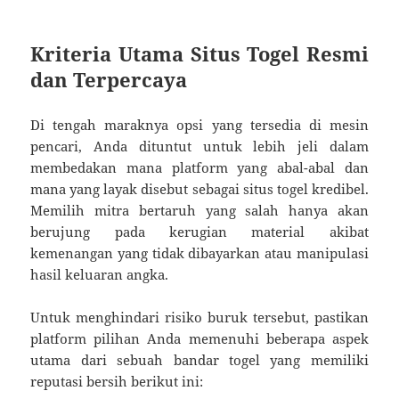
Kriteria Utama Situs Togel Resmi
dan Terpercaya
Di tengah maraknya opsi yang tersedia di mesin
pencari, Anda dituntut untuk lebih jeli dalam
membedakan mana platform yang abal-abal dan
mana yang layak disebut sebagai situs togel kredibel.
Memilih mitra bertaruh yang salah hanya akan
berujung pada kerugian material akibat
kemenangan yang tidak dibayarkan atau manipulasi
hasil keluaran angka.
Untuk menghindari risiko buruk tersebut, pastikan
platform pilihan Anda memenuhi beberapa aspek
utama dari sebuah bandar togel yang memiliki
reputasi bersih berikut ini: