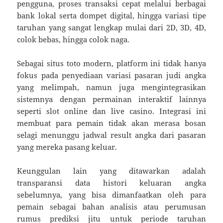
pengguna, proses transaksi cepat melalui berbagai
bank lokal serta dompet digital, hingga variasi tipe
taruhan yang sangat lengkap mulai dari 2D, 3D, 4D,
colok bebas, hingga colok naga.
Sebagai situs toto modern, platform ini tidak hanya
fokus pada penyediaan variasi pasaran judi angka
yang melimpah, namun juga mengintegrasikan
sistemnya dengan permainan interaktif lainnya
seperti slot online dan live casino. Integrasi ini
membuat para pemain tidak akan merasa bosan
selagi menunggu jadwal result angka dari pasaran
yang mereka pasang keluar.
Keunggulan lain yang ditawarkan adalah
transparansi data histori keluaran angka
sebelumnya, yang bisa dimanfaatkan oleh para
pemain sebagai bahan analisis atau perumusan
rumus prediksi jitu untuk periode taruhan