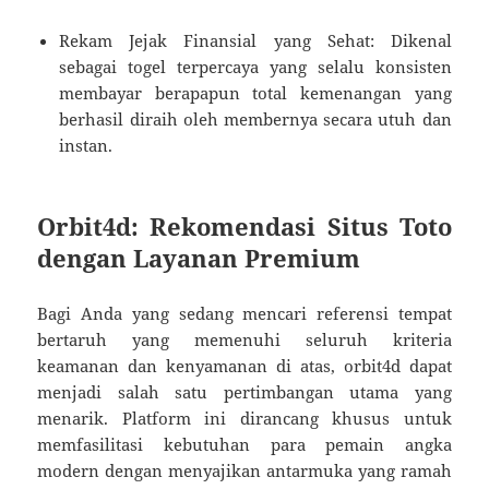
Rekam Jejak Finansial yang Sehat: Dikenal
sebagai togel terpercaya yang selalu konsisten
membayar berapapun total kemenangan yang
berhasil diraih oleh membernya secara utuh dan
instan.
Orbit4d: Rekomendasi Situs Toto
dengan Layanan Premium
Bagi Anda yang sedang mencari referensi tempat
bertaruh yang memenuhi seluruh kriteria
keamanan dan kenyamanan di atas, orbit4d dapat
menjadi salah satu pertimbangan utama yang
menarik. Platform ini dirancang khusus untuk
memfasilitasi kebutuhan para pemain angka
modern dengan menyajikan antarmuka yang ramah