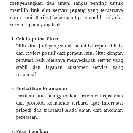
menyenangkan dan aman, sangat penting untuk
memilih
link slot server Jepang
yang terpercaya
dan resmi. Berikut beberapa tips memilih link slot
server Jepang yang baik:
Cek Reputasi Situs
Pilih situs judi yang sudah memiliki reputasi baik
dan review positif dari pemain lain. Situs dengan
reputasi baik biasanya menyediakan server yang
stabil dan layanan customer service yang
responsif.
Perhatikan Keamanan
Pastikan situs menggunakan sistem enkripsi data
dan protokol keamanan terbaru agar informasi
pribadi dan transaksi Anda aman dari ancaman
peretasan.
Fitur Lengkap