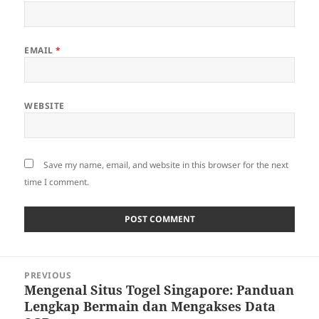
EMAIL
*
WEBSITE
Save my name, email, and website in this browser for the next
time I comment.
Post
PREVIOUS
navigation
Mengenal Situs Togel Singapore: Panduan
Previous
Lengkap Bermain dan Mengakses Data
post: