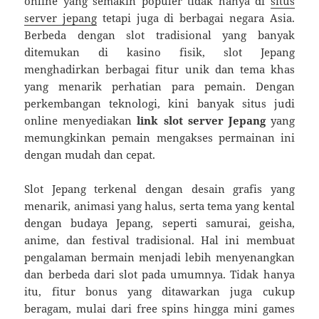
online yang semakin populer tidak hanya di
situs
server jepang
tetapi juga di berbagai negara Asia.
Berbeda dengan slot tradisional yang banyak
ditemukan di kasino fisik, slot Jepang
menghadirkan berbagai fitur unik dan tema khas
yang menarik perhatian para pemain. Dengan
perkembangan teknologi, kini banyak situs judi
online menyediakan
link slot server Jepang
yang
memungkinkan pemain mengakses permainan ini
dengan mudah dan cepat.
Slot Jepang terkenal dengan desain grafis yang
menarik, animasi yang halus, serta tema yang kental
dengan budaya Jepang, seperti samurai, geisha,
anime, dan festival tradisional. Hal ini membuat
pengalaman bermain menjadi lebih menyenangkan
dan berbeda dari slot pada umumnya. Tidak hanya
itu, fitur bonus yang ditawarkan juga cukup
beragam, mulai dari free spins hingga mini games