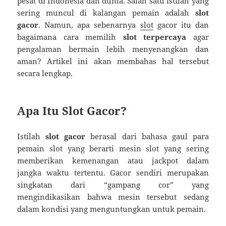
pesat di Indonesia dan dunia. Salah satu istilah yang
sering muncul di kalangan pemain adalah
slot
gacor
. Namun, apa sebenarnya
slot
gacor itu dan
bagaimana cara memilih
slot terpercaya
agar
pengalaman bermain lebih menyenangkan dan
aman? Artikel ini akan membahas hal tersebut
secara lengkap.
Apa Itu Slot Gacor?
Istilah
slot gacor
berasal dari bahasa gaul para
pemain slot yang berarti mesin slot yang sering
memberikan kemenangan atau jackpot dalam
jangka waktu tertentu. Gacor sendiri merupakan
singkatan dari “gampang cor” yang
mengindikasikan bahwa mesin tersebut sedang
dalam kondisi yang menguntungkan untuk pemain.