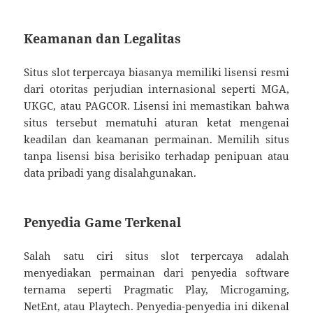
Keamanan dan Legalitas
Situs slot terpercaya biasanya memiliki lisensi resmi
dari otoritas perjudian internasional seperti MGA,
UKGC, atau PAGCOR. Lisensi ini memastikan bahwa
situs tersebut mematuhi aturan ketat mengenai
keadilan dan keamanan permainan. Memilih situs
tanpa lisensi bisa berisiko terhadap penipuan atau
data pribadi yang disalahgunakan.
Penyedia Game Terkenal
Salah satu ciri situs slot terpercaya adalah
menyediakan permainan dari penyedia software
ternama seperti Pragmatic Play, Microgaming,
NetEnt, atau Playtech. Penyedia-penyedia ini dikenal