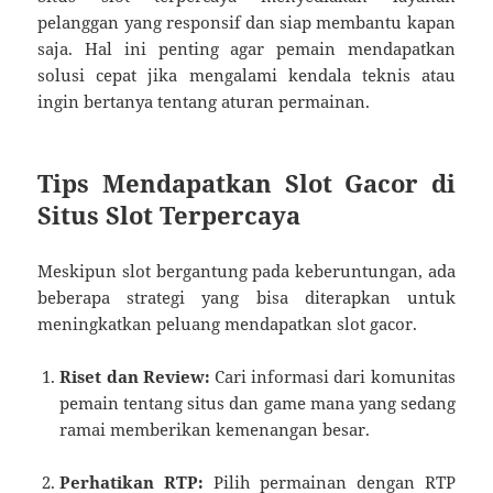
pelanggan yang responsif dan siap membantu kapan
saja. Hal ini penting agar pemain mendapatkan
solusi cepat jika mengalami kendala teknis atau
ingin bertanya tentang aturan permainan.
Tips Mendapatkan Slot Gacor di
Situs Slot Terpercaya
Meskipun slot bergantung pada keberuntungan, ada
beberapa strategi yang bisa diterapkan untuk
meningkatkan peluang mendapatkan slot gacor.
Riset dan Review:
Cari informasi dari komunitas
pemain tentang situs dan game mana yang sedang
ramai memberikan kemenangan besar.
Perhatikan RTP:
Pilih permainan dengan RTP