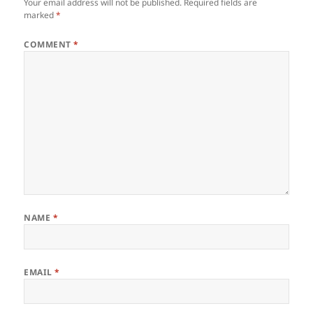
Your email address will not be published.
Required fields are
marked
*
COMMENT
*
NAME
*
EMAIL
*