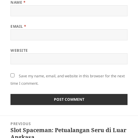
NAME
*
EMAIL
*
WEBSITE
Save my name, email, and website in this browser for the next
time I comment.
Post
PREVIOUS
navigation
Slot Spaceman: Petualangan Seru di Luar
Previous
Angkasa
post: