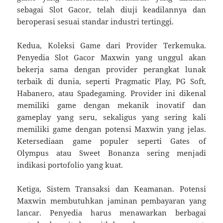
sebagai Slot Gacor, telah diuji keadilannya dan
beroperasi sesuai standar industri tertinggi.
Kedua, Koleksi Game dari Provider Terkemuka.
Penyedia Slot Gacor Maxwin yang unggul akan
bekerja sama dengan provider perangkat lunak
terbaik di dunia, seperti Pragmatic Play, PG Soft,
Habanero, atau Spadegaming. Provider ini dikenal
memiliki game dengan mekanik inovatif dan
gameplay yang seru, sekaligus yang sering kali
memiliki game dengan potensi Maxwin yang jelas.
Ketersediaan game populer seperti Gates of
Olympus atau Sweet Bonanza sering menjadi
indikasi portofolio yang kuat.
Ketiga, Sistem Transaksi dan Keamanan. Potensi
Maxwin membutuhkan jaminan pembayaran yang
lancar. Penyedia harus menawarkan berbagai