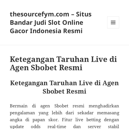
thesourcefym.com – Situs
Bandar Judi Slot Online
Gacor Indonesia Resmi
MENU
AND
WIDGETS
Ketegangan Taruhan Live di
Agen Sbobet Resmi
Ketegangan Taruhan Live di Agen
Sbobet Resmi
Bermain di agen Sbobet resmi menghadirkan
pengalaman yang lebih dari sekadar memasang
angka di papan skor. Fitur live betting dengan
update odds real-time dan server stabil